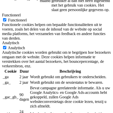
maand
gebruiker al dan niet heeft ingestemd
met het gebruik van cookies. Het
slaat geen persoonlijke gegevens op.
Functioneel
Functioneel
Functionele cookies helpen om bepaalde functionaliteiten uit te
voeren, zoals het delen van de inhoud van de website op social
media platforms, het verzamelen van feedback en andere functies
van derden.
Analytisch
Analytisch
Analytische cookies worden gebruikt om te begrijpen hoe bezoekers
omgaan met de website. Deze cookies helpen informatie te
verstrekken over het aantal bezoekers, het bouncepercentage, de
verkeersbron, enz.
Cookie
Duur
Beschrijving
_ga
2 jaar
Wordt gebruikt om gebruikers te onderscheiden.
_ga_
2 jaar
Wordt gebruikt om de sessiestatus te bewaren.
Bevat campagne gerelateerde informatie. Als u uw
Google Analytics- en Google Ads-accounts hebt
90
_gac_gb_
gekoppeld, zullen Google Ads
dagen
websiteconversietags deze cookie lezen, tenzij u
zich afmeldt.
24